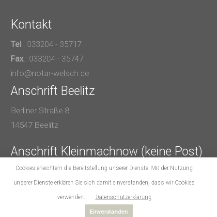
Kontakt
Tel
.: 033204 - 35717
Fax
.: 033204 - 35747
info@notar-welsch.de
Anschrift Beelitz
Berliner Straße 8
14547 Beelitz
Anschrift Kleinmachnow (keine Post)
Cookies erleichtern die Bereitstellung unserer Dienste. Mit der Nutzung
Karl-Marx-Straße 20
unserer Dienste erklären Sie sich damit einverstanden, dass wir Cookies
14532 Kleinmachnow
verwenden.
Datenschutzerklärung
Einverstanden